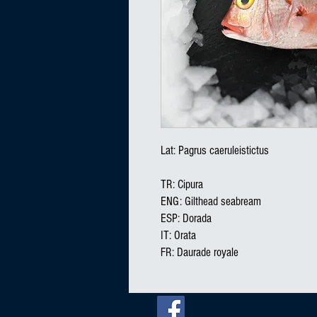
Lat: Pagrus caeruleistictus

TR: Cipura

ENG: Gilthead seabream

ESP: Dorada

IT: Orata

FR: Daurade royale