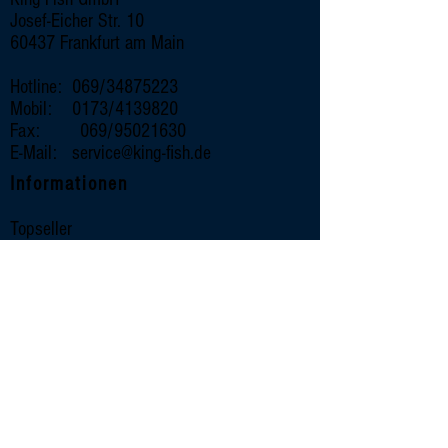
Josef-Eicher Str. 10
60437 Frankfurt am Main
Hotline: 069/34875223
Mobil: 0173/4139820
Fax: 069/95021630
E-Mail:
service@king-fish.de
Informationen
Topseller
Wissenswertes
Rezepte
Unternehmen
Impressum
Datenschutz
Kontakt
Sortiment