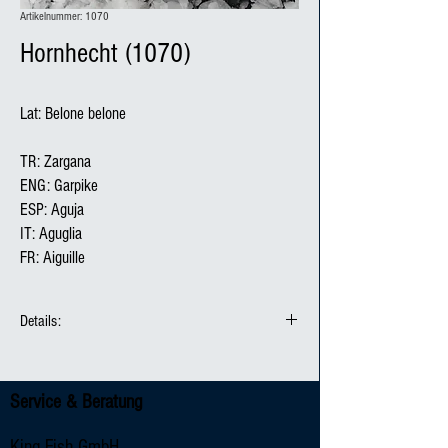
Artikelnummer: 1070
Hornhecht (1070)
Lat: Belone belone 

TR: Zargana

ENG: Garpike

ESP: Aguja

IT: Aguglia

FR: Aiguille
Details:
Produktionsmethode: Seefisch
Fanggebiet / Herkunft: / Spanien
Service & Beratung
Fangmethode:
Verpackungseinheit: 6 kg
King Fish GmbH