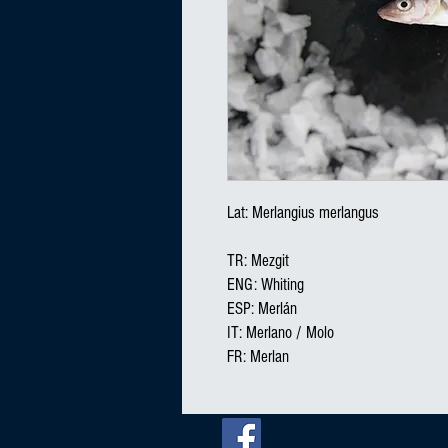
Lat: Merlangius merlangus

TR: Mezgit

ENG: Whiting

ESP: Merlán

IT: Merlano / Molo

FR: Merlan