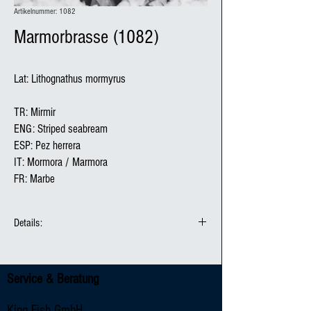
Artikelnummer: 1082
Marmorbrasse (1082)
Lat: Lithognathus mormyrus

TR: Mirmir

ENG: Striped seabream

ESP: Pez herrera

IT: Mormora / Marmora

FR: Marbe
Details:
Produktionsmethode:
Fanggebiet / Herkunft: / Spanien
Service & Beratung
Fangmethode:
Verpackungseinheit: 6 kg
King Fish GmbH