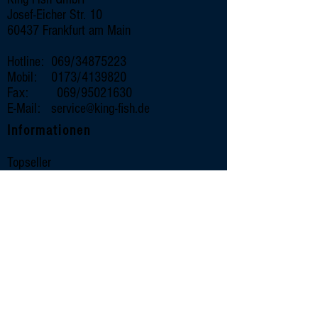
Josef-Eicher Str. 10
60437 Frankfurt am Main
Hotline: 069/34875223
Mobil: 0173/4139820
Fax: 069/95021630
E-Mail:
service@king-fish.de
Informationen
Topseller
Wissenswertes
Rezepte
Unternehmen
Impressum
Datenschutz
Kontakt
Sortiment