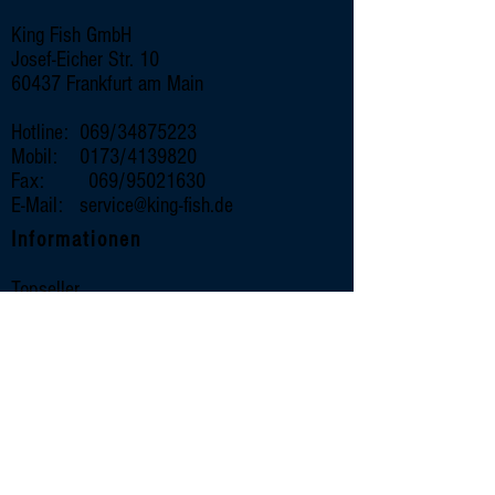
Verpackungseinheit: 5 kg
King Fish GmbH
Josef-Eicher Str. 10
60437 Frankfurt am Main
Hotline: 069/34875223
Mobil: 0173/4139820
Fax: 069/95021630
E-Mail:
service@king-fish.de
Informationen
Topseller
Wissenswertes
Rezepte
Unternehmen
Impressum
Datenschutz
Kontakt
Sortiment