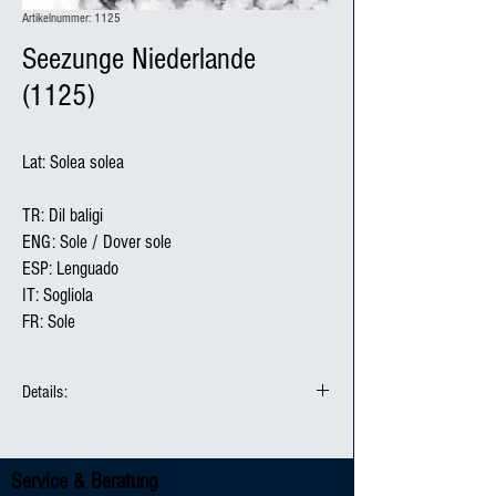
Artikelnummer: 1125
Seezunge Niederlande
(1125)
Lat: Solea solea

TR: Dil baligi

ENG: Sole / Dover sole

ESP: Lenguado

IT: Sogliola

FR: Sole
Details:
Produktionsmethode: Seefisch
Fanggebiet / Herkunft: FAO 27 / Niederlande
Service & Beratung
Fangmethode: Grundschleppnetze