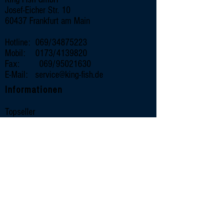
Josef-Eicher Str. 10
60437 Frankfurt am Main
Hotline: 069/34875223
Mobil: 0173/4139820
Fax: 069/95021630
E-Mail:
service@king-fish.de
Informationen
Topseller
Wissenswertes
Rezepte
Unternehmen
Impressum
Datenschutz
Kontakt
Sortiment