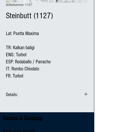
Artikelnummer: 1127
Steinbutt (1127)
Lat: Psetta Maxima

TR: Kalkan baligi

ENG: Turbot

ESP: Rodaballo / Parracho

IT: Rombo Chiodato

FR: Turbot
Details:
Produktionsmethode: Seefisch
Fanggebiet / Herkunft: FAO 27 / Spanien ; Niederlande
Service & Beratung
Fangmethode:
Verpackungseinheit: 5 kg
King Fish GmbH